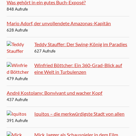
Was gehört in ein gutes Buch-Exposé?
848 Aufrufe
Mario Adorf, der unvollendete Amazonas-Kapitän
628 Aufrufe
Teddy Stauffer: Der Swing-König im Paradies
627 Aufrufe
Winfried Böttcher: Ein 360-Grad-Blick auf
eine Welt in Turbulenzen
479 Aufrufe
André Kostolany: Bonvivant und wacher Kopf
437 Aufrufe
Iquitos – die merkwürdigste Stadt von allen
391 Aufrufe
Mick Jagger als Schauspieler in dem Film