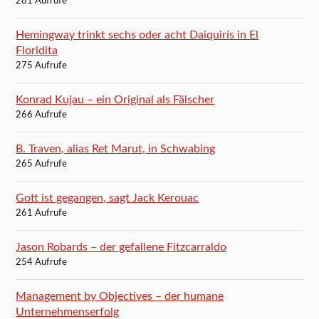
281 Aufrufe
Hemingway trinkt sechs oder acht Daiquirís in El
Floridita
275 Aufrufe
Konrad Kujau – ein Original als Fälscher
266 Aufrufe
B. Traven, alias Ret Marut, in Schwabing
265 Aufrufe
Gott ist gegangen, sagt Jack Kerouac
261 Aufrufe
Jason Robards – der gefallene Fitzcarraldo
254 Aufrufe
Management by Objectives – der humane
Unternehmenserfolg