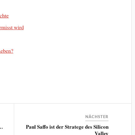
uchte
ermisst wird
Leben?
NÄCHSTER
t…
Paul Saffo ist der Stratege des Silicon
Valley