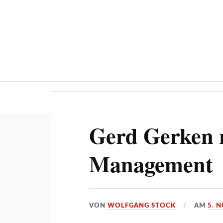
Über ‚STOCKPRESS.de‘
Gerd Gerken r
Management
VON
WOLFGANG STOCK
AM
5. 