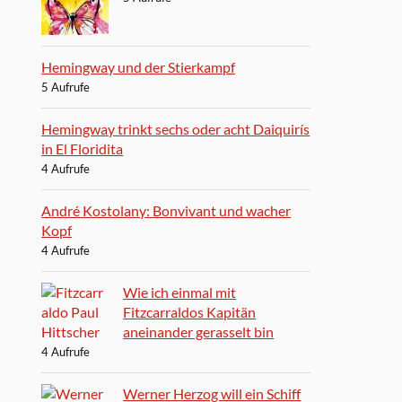
Hemingway und der Stierkampf
5 Aufrufe
Hemingway trinkt sechs oder acht Daiquirís
in El Floridita
4 Aufrufe
André Kostolany: Bonvivant und wacher
Kopf
4 Aufrufe
Wie ich einmal mit
Fitzcarraldos Kapitän
aneinander gerasselt bin
4 Aufrufe
Werner Herzog will ein Schiff