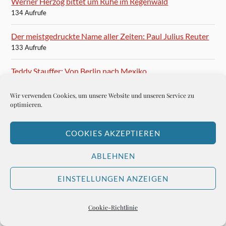
Werner Herzog bittet um Ruhe im Regenwald
134 Aufrufe
Der meistgedruckte Name aller Zeiten: Paul Julius Reuter
133 Aufrufe
Teddy Stauffer: Von Berlin nach Mexiko
131 Aufrufe
Wir verwenden Cookies, um unsere Website und unseren Service zu
optimieren.
Filmszenen wie aus einem Traum
130 Aufrufe
COOKIES AKZEPTIEREN
Señor Teddy in Acapulco
130 Aufrufe
ABLEHNEN
B. Traven wohnt in München, Clemensstrasse 84
EINSTELLUNGEN ANZEIGEN
123 Aufrufe
Cookie-Richtlinie
John Naisbitt: China, China, China!
122 Aufrufe