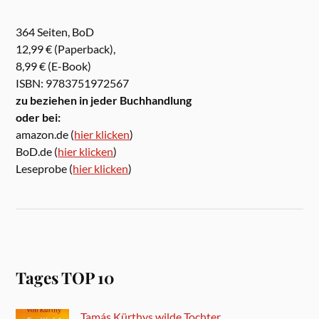
364 Seiten, BoD
12,99 € (Paperback),
8,99 € (E-Book)
ISBN: 9783751972567
zu beziehen in jeder Buchhandlung
oder bei:
amazon.de (
hier klicken
)
BoD.de (
hier klicken
)
Leseprobe (
hier klicken
)
Tages TOP 10
Tamás Kürthys wilde Tochter