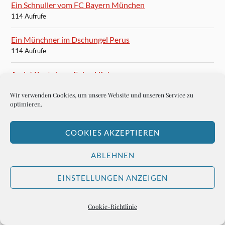
Ein Schnuller vom FC Bayern München
114 Aufrufe
Ein Münchner im Dschungel Perus
114 Aufrufe
André Kostolany: Enjoy Life!
113 Aufrufe
Wir verwenden Cookies, um unsere Website und unseren Service zu
optimieren.
Don Alfredo, der deutsche Diktator
113 Aufrufe
COOKIES AKZEPTIEREN
Die beste Crema Catalana in Barcelona
ABLEHNEN
110 Aufrufe
EINSTELLUNGEN ANZEIGEN
Das Gackerl ins Sackerl
106 Aufrufe
Cookie-Richtlinie
Managing Oneself by Peter Drucker
106 Aufrufe