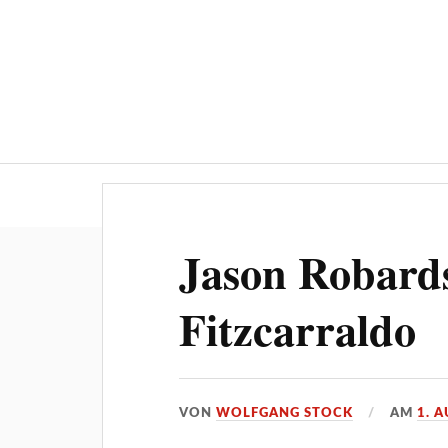
Über ‚STOCKPRESS.de
Jason Robards
Fitzcarraldo
VON
WOLFGANG STOCK
AM
1. 