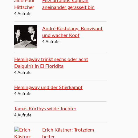
Fitzcarraldos Kapitän
aneinander gerasselt bin
4 Aufrufe
André Kostolany: Bonvivant
und wacher Kopf
4 Aufrufe
Hemingway trinkt sechs oder acht
Daiquirís in El Floridita
4 Aufrufe
Hemingway und der Stierkampf
4 Aufrufe
Tamás Kürthys wilde Tochter
4 Aufrufe
Erich Kästner: Trotzdem
heiter