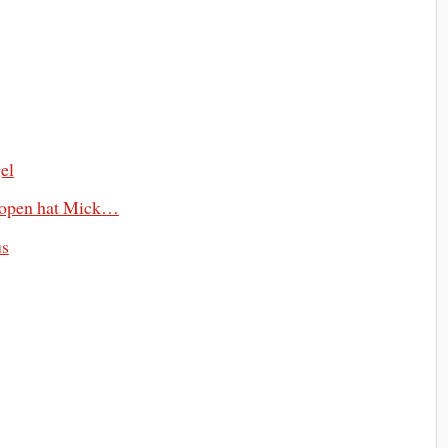
el
Tropen hat Mick…
us