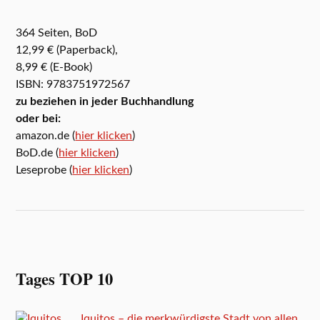
364 Seiten, BoD
12,99 € (Paperback),
8,99 € (E-Book)
ISBN: 9783751972567
zu beziehen in jeder Buchhandlung
oder bei:
amazon.de (
hier klicken
)
BoD.de (
hier klicken
)
Leseprobe (
hier klicken
)
Tages TOP 10
Iquitos – die merkwürdigste Stadt von allen