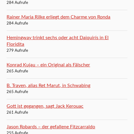
284 Aufrufe
Rainer Maria Rilke erliegt dem Charme von Ronda
284 Aufrufe
Hemingway trinkt sechs oder acht Daiquirís in El
Floridita
279 Aufrufe
Konrad Kujau – ein Original als Fälscher
265 Aufrufe
B. Traven, alias Ret Marut, in Schwabing
265 Aufrufe
Gott ist gegangen, sagt Jack Kerouac
261 Aufrufe
Jason Robards – der gefallene Fitzcarraldo
255 Aufrufe