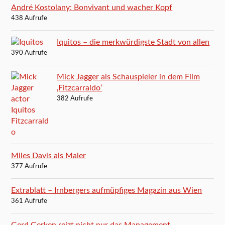
André Kostolany: Bonvivant und wacher Kopf
438 Aufrufe
Iquitos – die merkwürdigste Stadt von allen
390 Aufrufe
Mick Jagger als Schauspieler in dem Film
‚Fitzcarraldo‘
382 Aufrufe
Miles Davis als Maler
377 Aufrufe
Extrablatt – Irnbergers aufmüpfiges Magazin aus Wien
361 Aufrufe
Gerd Gerken reizt nicht nur das Management