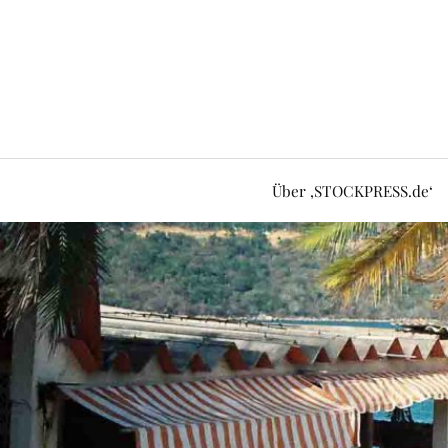
Über ‚STOCKPRESS.de‘