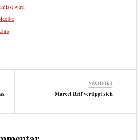
ermisst wird
 Mexiko
uchte
NÄCHSTER
as
Marcel Reif vertippt sich
ommentar