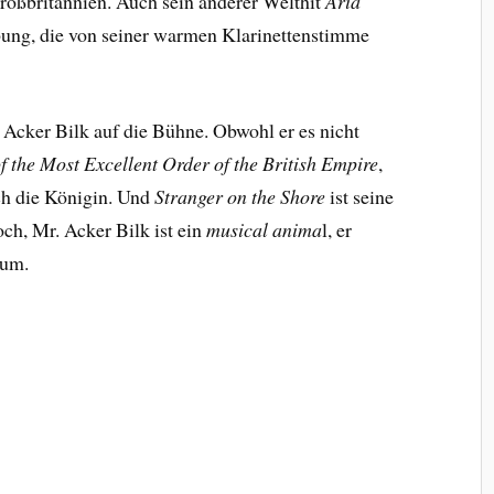
Großbritannien. Auch sein anderer Welthit
Aria
bung, die von seiner warmen Klarinettenstimme
s Acker Bilk auf die Bühne. Obwohl er es nicht
 the Most Excellent Order of the British Empire
,
rch die Königin. Und
Stranger on the Shore
ist seine
ch, Mr. Acker Bilk ist ein
musical anima
l, er
kum.