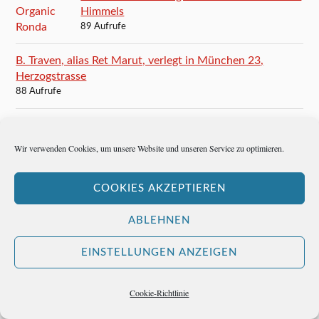
Himmels
89 Aufrufe
B. Traven, alias Ret Marut, verlegt in München 23,
Herzogstrasse
88 Aufrufe
Winfried Böttcher: Europas Zukunft liegt in der
Regionalisierung
Wir verwenden Cookies, um unsere Website und unseren Service zu optimieren.
86 Aufrufe
COOKIES AKZEPTIEREN
Mario Vargas Llosa: Ein ziemlich verspäteter
Nobelpreis
ABLEHNEN
84 Aufrufe
EINSTELLUNGEN ANZEIGEN
Ernest Hemingway besucht San Gaetano und ist
glücklich
84 Aufrufe
Cookie-Richtlinie