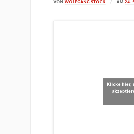
VON
WOLFGANG STOCK
AM
24.
Klicke hier
akzeptier