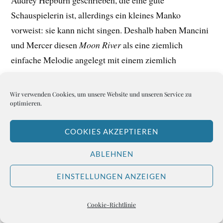
Audrey Hepburn geschrieben, die eine gute
Schauspielerin ist, allerdings ein kleines Manko
vorweist: sie kann nicht singen. Deshalb haben Mancini
und Mercer diesen
Moon River
als eine ziemlich
einfache Melodie angelegt mit einem ziemlich
eingängigen Text.
Wir verwenden Cookies, um unsere Website und unseren Service zu
In der Tat braucht es für diesen Song nicht viel. Eine
optimieren.
schöne Stimme, eine Gitarre vielleicht – und eine
COOKIES AKZEPTIEREN
Menge Einfühlungsvermögen. Die junge Sängerin Katie
Melua macht das in unseren Tagen wunderbar vor.
ABLEHNEN
EINSTELLUNGEN ANZEIGEN
Cookie-Richtlinie