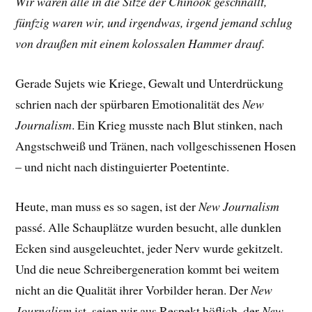
Wir waren alle in die Sitze der Chinook geschnallt,
fünfzig waren wir, und irgendwas, irgend jemand schlug
von draußen mit einem kolossalen Hammer drauf.
Gerade Sujets wie Kriege, Gewalt und Unterdrückung
schrien nach der spürbaren Emotionalität des
New
Journalism
. Ein Krieg musste nach Blut stinken, nach
Angstschweiß und Tränen, nach vollgeschissenen Hosen
– und nicht nach distinguierter Poetentinte.
Heute, man muss es so sagen, ist der
New Journalism
passé. Alle Schauplätze wurden besucht, alle dunklen
Ecken sind ausgeleuchtet, jeder Nerv wurde gekitzelt.
Und die neue Schreibergeneration kommt bei weitem
nicht an die Qualität ihrer Vorbilder heran. Der
New
Journalism
ist, seien wir aus Respekt höflich, der
New