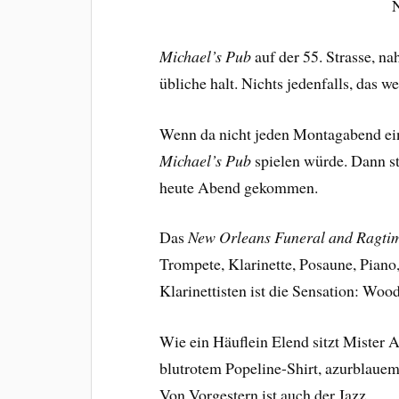
Michael’s Pub
auf der 55. Strasse, na
übliche halt. Nichts jedenfalls, das w
Wenn da nicht jeden Montagabend ein
Michael’s Pub
spielen würde. Dann s
heute Abend gekommen.
Das
New Orleans Funeral and Ragti
Trompete, Klarinette, Posaune, Pian
Klarinettisten ist die Sensation: Woo
Wie ein Häuflein Elend sitzt Mister A
blutrotem Popeline-Shirt, azurblauem 
Von Vorgestern ist auch der Jazz.