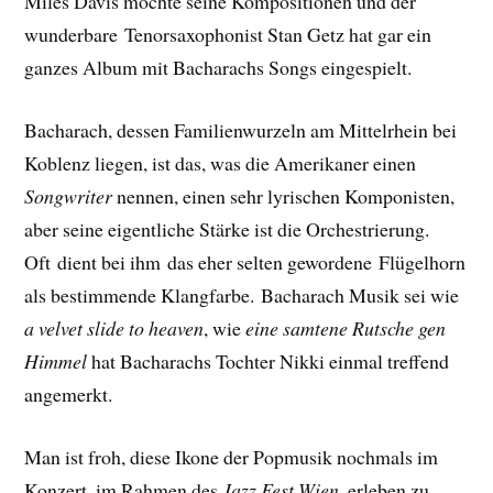
Miles Davis mochte seine Kompositionen und der
wunderbare Tenorsaxophonist Stan Getz hat gar ein
ganzes Album mit Bacharachs Songs eingespielt.
Bacharach, dessen Familienwurzeln am Mittelrhein bei
Koblenz liegen, ist das, was die Amerikaner einen
Songwriter
nennen, einen sehr lyrischen Komponisten,
aber seine eigentliche Stärke ist die Orchestrierung.
Oft dient bei ihm das eher selten gewordene Flügelhorn
als bestimmende Klangfarbe. Bacharach Musik sei wie
a velvet slide to heaven
, wie
eine samtene Rutsche gen
Himmel
hat Bacharachs Tochter Nikki einmal treffend
angemerkt.
Man ist froh, diese Ikone der Popmusik nochmals im
Konzert, im Rahmen des
Jazz Fest Wien
, erleben zu