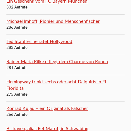
Ein Geschenk vom FC Bayern München
302 Aufrufe
Michael Imhoff, Pionier und Menschenfischer
286 Aufrufe
Ted Stauffer heiratet Hollywood
283 Aufrufe
Rainer Maria Rilke erliegt dem Charme von Ronda
281 Aufrufe
Hemingway trinkt sechs oder acht Daiquirís in El
Floridita
275 Aufrufe
Konrad Kujau – ein Original als Fälscher
266 Aufrufe
B. Traven, alias Ret Marut, in Schwabing