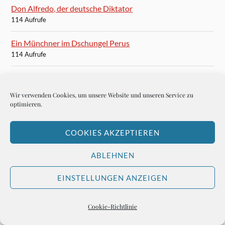
Don Alfredo, der deutsche Diktator
114 Aufrufe
Ein Münchner im Dschungel Perus
114 Aufrufe
André Kostolany: Enjoy Life!
113 Aufrufe
Wir verwenden Cookies, um unsere Website und unseren Service zu
optimieren.
Ein Schnuller vom FC Bayern München
113 Aufrufe
COOKIES AKZEPTIEREN
Dem Professor Alzheimer seine Gasse
ABLEHNEN
112 Aufrufe
EINSTELLUNGEN ANZEIGEN
Die beste Crema Catalana in Barcelona
110 Aufrufe
Cookie-Richtlinie
Roland Berger ist der Netzwerker Deutschlands