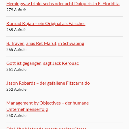
Hemingway trinkt sechs oder acht Daiquirís in El Floridita
279 Aufrufe
Konrad Kujau – ein Original als Fälscher
265 Aufrufe
B. Traven, alias Ret Marut, in Schwabing
265 Aufrufe
Gott ist gegangen, sagt Jack Kerouac
261 Aufrufe
Jason Robards – der gefallene Fitzcarraldo
252 Aufrufe
Management by Objectives – der humane
Unternehmenserfolg
250 Aufrufe
Die Löhn Methode macht weniger Stress