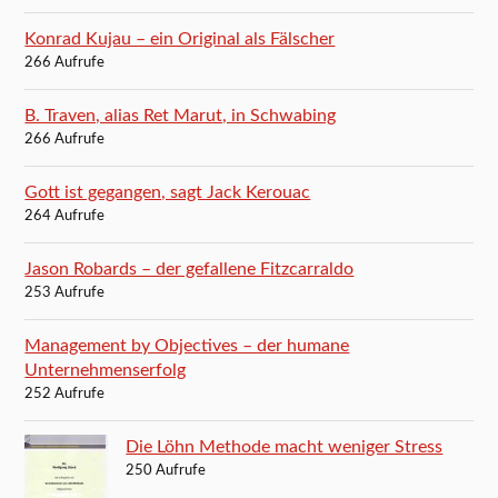
Konrad Kujau – ein Original als Fälscher
266 Aufrufe
B. Traven, alias Ret Marut, in Schwabing
266 Aufrufe
Gott ist gegangen, sagt Jack Kerouac
264 Aufrufe
Jason Robards – der gefallene Fitzcarraldo
253 Aufrufe
Management by Objectives – der humane
Unternehmenserfolg
252 Aufrufe
Die Löhn Methode macht weniger Stress
250 Aufrufe