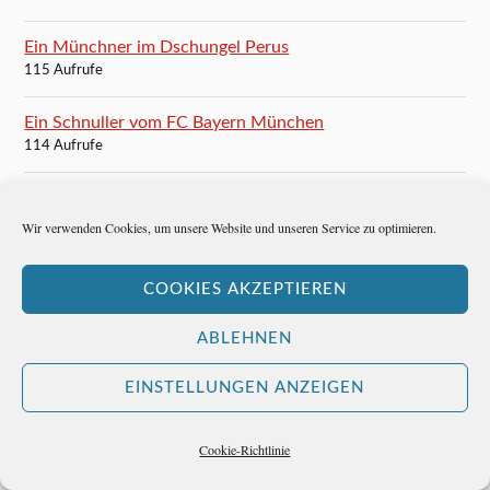
Ein Münchner im Dschungel Perus
115 Aufrufe
Ein Schnuller vom FC Bayern München
114 Aufrufe
Dem Professor Alzheimer seine Gasse
113 Aufrufe
Wir verwenden Cookies, um unsere Website und unseren Service zu optimieren.
Die beste Crema Catalana in Barcelona
COOKIES AKZEPTIEREN
110 Aufrufe
ABLEHNEN
Roland Berger ist der Netzwerker Deutschlands
110 Aufrufe
EINSTELLUNGEN ANZEIGEN
Das Gackerl ins Sackerl
Cookie-Richtlinie
110 Aufrufe