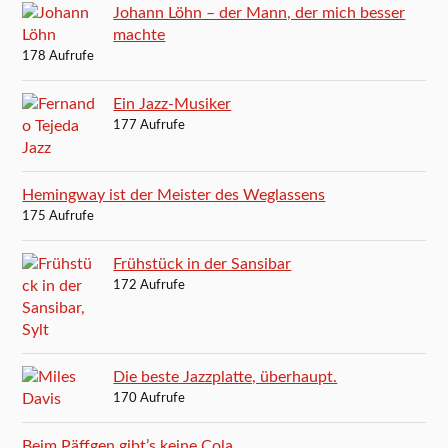
Johann Löhn – der Mann, der mich besser
machte
178 Aufrufe
Ein Jazz-Musiker
177 Aufrufe
Hemingway ist der Meister des Weglassens
175 Aufrufe
Frühstück in der Sansibar
172 Aufrufe
Die beste Jazzplatte, überhaupt.
170 Aufrufe
Beim Päffgen gibt’s keine Cola