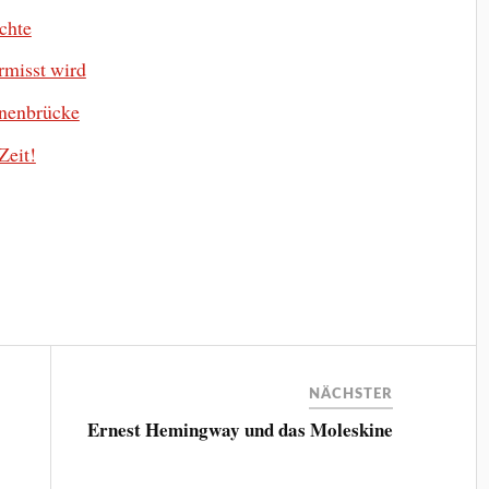
uchte
ermisst wird
nnenbrücke
Zeit!
NÄCHSTER
Ernest Hemingway und das Moleskine