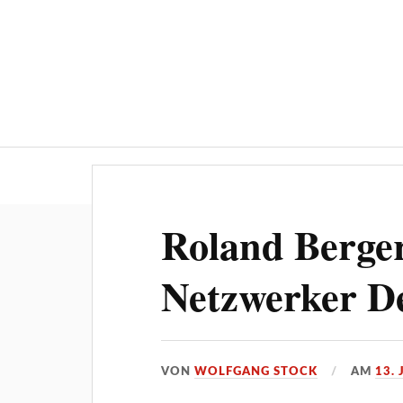
Über ‚STOCKPRESS.de
Roland Berger
Netzwerker D
VON
WOLFGANG STOCK
AM
13.