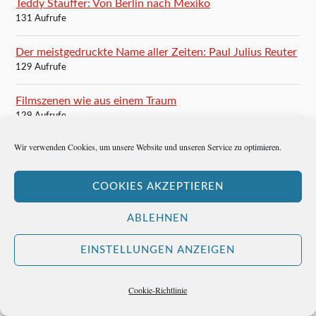
Teddy Stauffer: Von Berlin nach Mexiko
131 Aufrufe
Der meistgedruckte Name aller Zeiten: Paul Julius Reuter
129 Aufrufe
Filmszenen wie aus einem Traum
129 Aufrufe
Wir verwenden Cookies, um unsere Website und unseren Service zu optimieren.
Señor Teddy in Acapulco
129 Aufrufe
COOKIES AKZEPTIEREN
B. Traven wohnt in München, Clemensstrasse 84
124 Aufrufe
ABLEHNEN
Mein Gott, welch eine großartige Zeit!
EINSTELLUNGEN ANZEIGEN
123 Aufrufe
Cookie-Richtlinie
Der wunderschöne Moon River
121 Aufrufe