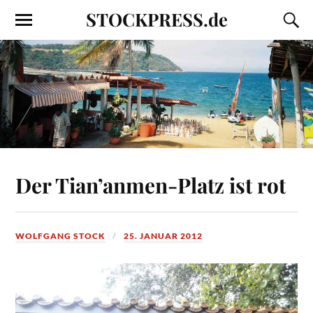
STOCKPRESS.de
Der Tian’anmen-Platz ist rot
WOLFGANG STOCK
25. JANUAR 2012