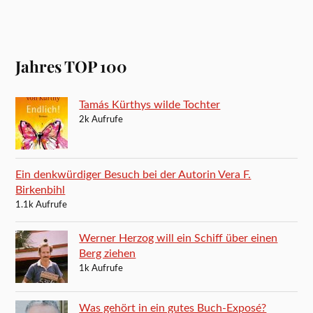
Jahres TOP 100
Tamás Kürthys wilde Tochter
2k Aufrufe
Ein denkwürdiger Besuch bei der Autorin Vera F.
Birkenbihl
1.1k Aufrufe
Werner Herzog will ein Schiff über einen
Berg ziehen
1k Aufrufe
Was gehört in ein gutes Buch-Exposé?