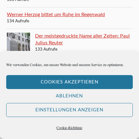
Werner Herzog bittet um Ruhe im Regenwald
134 Aufrufe
Der meistgedruckte Name aller Zeiten: Paul
Julius Reuter
133 Aufrufe
Wir verwenden Cookies, um unsere Website und unseren Service zu optimieren.
Teddy Stauffer: Von Berlin nach Mexiko
131 Aufrufe
COOKIES AKZEPTIEREN
Filmszenen wie aus einem Traum
130 Aufrufe
ABLEHNEN
Señor Teddy in Acapulco
EINSTELLUNGEN ANZEIGEN
129 Aufrufe
Cookie-Richtlinie
B. Traven wohnt in München, Clemensstrasse 84
123 Aufrufe