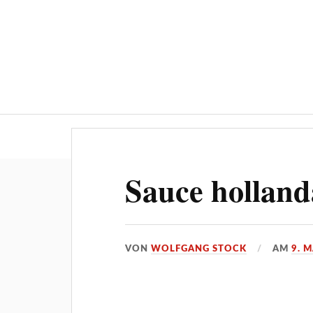
Über ‚STOCKPRESS.de
Sauce holland
VON
WOLFGANG STOCK
AM
9. 