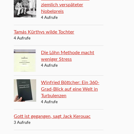
ziemlich verspäteter
Nobelpreis
4 Aufrufe
Tamás Kürthys wilde Tochter
4 Aufrufe
Die Löhn Methode macht
weniger Stress
4 Aufrufe
Winfried Böttcher: Ein 360-
Grad-Blick auf eine Welt in
Turbulenzen
4 Aufrufe
Gott ist gegangen, sagt Jack Kerouac
3 Aufrufe