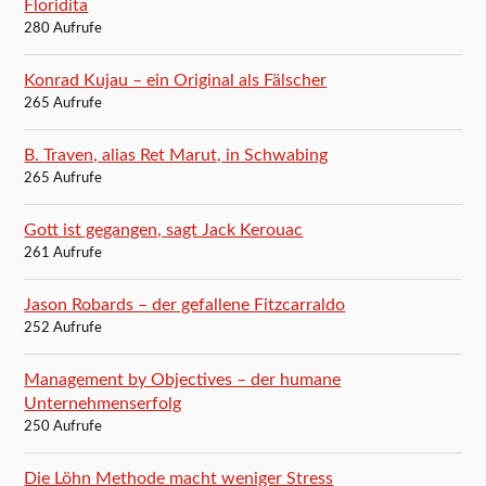
Floridita
280 Aufrufe
Konrad Kujau – ein Original als Fälscher
265 Aufrufe
B. Traven, alias Ret Marut, in Schwabing
265 Aufrufe
Gott ist gegangen, sagt Jack Kerouac
261 Aufrufe
Jason Robards – der gefallene Fitzcarraldo
252 Aufrufe
Management by Objectives – der humane
Unternehmenserfolg
250 Aufrufe
Die Löhn Methode macht weniger Stress