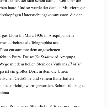
iftsteller, der sich schon damals weit über die
ben hatte. Und so wurde der damals Mittvierziger
 dreiköpfigen Untersuchungskommission, die den
rgas Llosa im März 1936 in Arequipa, dem
nest arbeitete als Telegraphist und
r Dora entstammte dem angesehenen
fekt in Piura. Die
weiße Stadt
wird Arequipa
d Wege mit dem hellen Stein des Vulkans
El Misti
ipa ist ein großes Dorf, in dem die Uhren
tischen Gedröhne und seinem flatterhaften
ch nie so richtig warm geworden. Schon früh zog es
elona.
zend Romane veröffentlicht. Kritiker und Leser