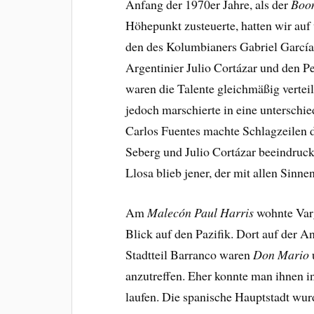
Anfang der 1970er Jahre, als der
Boo
Höhepunkt zusteuerte, hatten wir auf
den des Kolumbianers Gabriel García
Argentinier Julio Cortázar und den P
waren die Talente gleichmäßig verteil
jedoch marschierte in eine unterschi
Carlos Fuentes machte Schlagzeilen d
Seberg und Julio Cortázar beeindruck
Llosa blieb jener, der mit allen Sinne
Am
Malecón Paul Harris
wohnte Varg
Blick auf den Pazifik. Dort auf der 
Stadtteil Barranco waren
Don Mario
anzutreffen. Eher konnte man ihnen 
laufen. Die spanische Hauptstadt wur