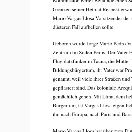
Kommission berief Belaúnde einen Schr
Grenzen seiner Heimat Respekt erwor
Mario Vargas Llosa Vorsitzender der
düsteren Fall aufhellen sollte.
Geboren wurde Jorge Mario Pedro Va
Zentrum im Süden Perus. Der Vater Er
Flugplatzfunker in Tacna, die Mutte
Bildungsbürgertum, ihr Vater war Prä
genannt, weil viele ihrer Straßen un
gepflastert sind. Das koloniale Arequ
gemächlich gehen. Mit Lima, dem hek
Bürgertum, ist Vargas Llosa eigentli
ihn nach Europa, nach Paris und Barc
Mario Vargas Llosa hat über zwei Dut