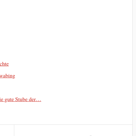
uchte
hwabing
ie gute Stube der…