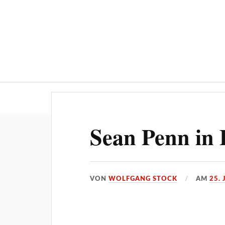
Über ‚STOCKPRESS.de
Sean Penn in 
VON
WOLFGANG STOCK
AM
25. 