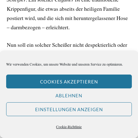
Krippenfigur, die etwas abseits der heiligen Familie
postiert wird, und die sich mit heruntergelassener Hose
– darmbezogen – erleichtert.
Nun soll ein solcher Scheißer nicht despektierlich oder
gar anti-christlich gemeint sein. Ganz im Gegenteil, er
steht als Verneigung vor Gottes reicher Schöpfung.
Wir verwenden Cookies, um unsere Website und unseren Service zu optimieren.
Denn das Wirken des
Caganer
symbolisiert den
COOKIES AKZEPTIEREN
Kreislauf der Natur. Der
Caganer
verehrt den Boden
ABLEHNEN
und die Erde, er würdigt den Acker, der ja gedüngt
werden muss, um dem Menschen gute Nahrung zu
EINSTELLUNGEN ANZEIGEN
liefern.
Cookie-Richtlinie
In den traditionellen Krippen wird der
Caganer
in Figur