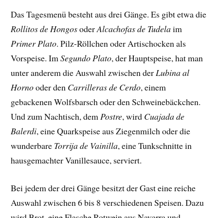
Das Tagesmenü besteht aus drei Gänge. Es gibt etwa die
Rollitos de Hongos
oder
Alcachofas de Tudela
im
Primer Plato
. Pilz-Röllchen oder Artischocken als
Vorspeise. Im
Segundo Plato
, der Hauptspeise, hat man
unter anderem die Auswahl zwischen der
Lubina al
Horno
oder den
Carrilleras de Cerdo
, einem
gebackenen Wolfsbarsch oder den Schweinebäckchen.
Und zum Nachtisch, dem
Postre
, wird
Cuajada de
Balerdi
, eine Quarkspeise aus Ziegenmilch oder die
wunderbare
Torrija de Vainilla
, eine Tunkschnitte in
hausgemachter Vanillesauce, serviert.
Bei jedem der drei Gänge besitzt der Gast eine reiche
Auswahl zwischen 6 bis 8 verschiedenen Speisen. Dazu
wird Brot, eine Flasche Rotwein aus Navarra und