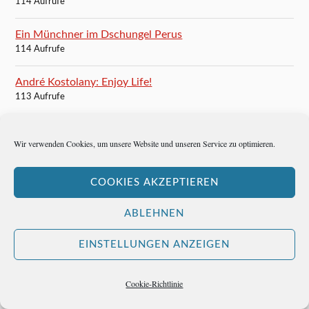
114 Aufrufe
Ein Münchner im Dschungel Perus
114 Aufrufe
André Kostolany: Enjoy Life!
113 Aufrufe
Don Alfredo, der deutsche Diktator
Wir verwenden Cookies, um unsere Website und unseren Service zu optimieren.
113 Aufrufe
Die beste Crema Catalana in Barcelona
COOKIES AKZEPTIEREN
110 Aufrufe
ABLEHNEN
Das Gackerl ins Sackerl
106 Aufrufe
EINSTELLUNGEN ANZEIGEN
Managing Oneself by Peter Drucker
Cookie-Richtlinie
106 Aufrufe