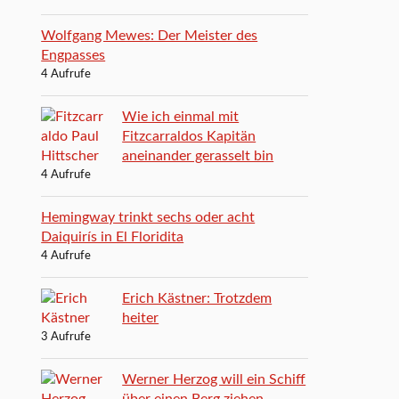
Wolfgang Mewes: Der Meister des
Engpasses
4 Aufrufe
Wie ich einmal mit
Fitzcarraldos Kapitän
aneinander gerasselt bin
4 Aufrufe
Hemingway trinkt sechs oder acht
Daiquirís in El Floridita
4 Aufrufe
Erich Kästner: Trotzdem
heiter
3 Aufrufe
Werner Herzog will ein Schiff
über einen Berg ziehen