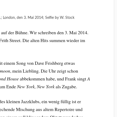
n.; London, den 3. Mai 2014; Selfie by W. Stock
 auf der Bühne. Wir schreiben den 3. Mai 2014.
rith Street. Die alten Hits summen wieder im
mit einem Song von Dave Frishberg etwas
 moon
, mein Liebling. Die Uhr zeigt schon
ond House
abbekommen habe, und Frank singt
A
zum Ende
New York, New York
als Zugabe.
es kleinen Jazzklubs, ein wenig füllig ist er
rechende Mischung aus altem Repertoire und
von einem voll klingendem Oktett wunderbar