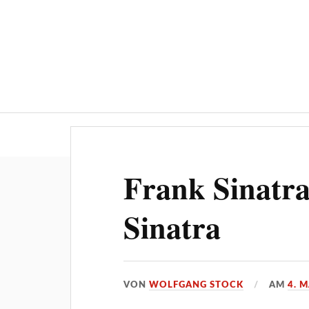
Über ‚STOCKPRESS.de
Frank Sinatra
Sinatra
VON
WOLFGANG STOCK
AM
4. M