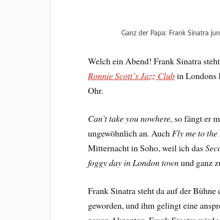
Ganz der Papa: Frank Sinatra ju
Welch ein Abend! Frank Sinatra steht
Ronnie Scott’s Jazz Club
in Londons F
Ohr.
Can’t take you nowhere,
so fängt er 
ungewöhnlich an
.
Auch
Fly me to the
Mitternacht in Soho, weil ich das
Sec
foggy day in London town
und ganz 
Frank Sinatra steht da auf der Bühne d
geworden, und ihm gelingt eine ansp
neuen Akzenten. Frank Sinatra wird 