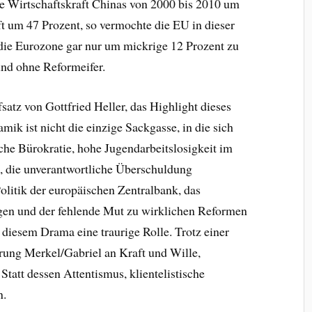
ie Wirtschaftskraft Chinas von 2000 bis 2010 um
t um 47 Prozent, so vermochte die EU in dieser
die Eurozone gar nur um mickrige 12 Prozent zu
und ohne Reformeifer.
atz von Gottfried Heller, das Highlight dieses
ik ist nicht die einzige Sackgasse, in die sich
sche
Bürokratie, hohe Jugendarbeitslosigkeit im
n, die unverantwortliche Überschuldung
Politik der europäischen Zentralbank, das
n und der fehlende Mut zu wirklichen Reformen
 diesem Drama eine traurige Rolle. Trotz einer
erung Merkel/Gabriel an Kraft und Wille,
tatt dessen Attentismus, klientelistische
n.