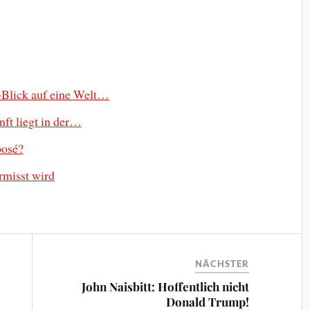
-Blick auf eine Welt…
ft liegt in der…
posé?
ermisst wird
NÄCHSTER
John Naisbitt: Hoffentlich nicht
Donald Trump!