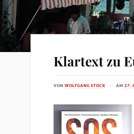
Klartext zu 
VON
WOLFGANG STOCK
AM
27. 