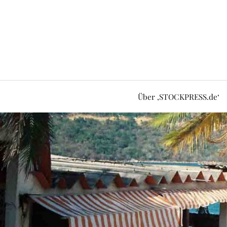
Über ‚STOCKPRESS.de‘