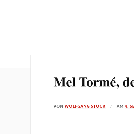
Über ‚STOCKPRESS.de
Mel Tormé, de
VON
WOLFGANG STOCK
AM
4. 