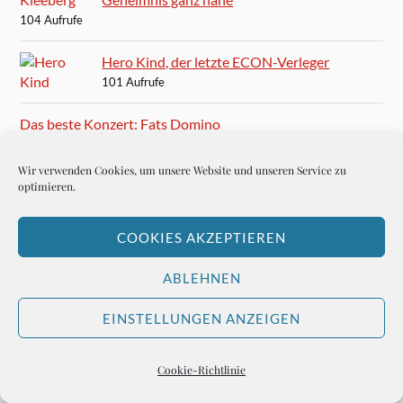
104 Aufrufe
Hero Kind, der letzte ECON-Verleger
101 Aufrufe
Das beste Konzert: Fats Domino
101 Aufrufe
Wir verwenden Cookies, um unsere Website und unseren Service zu
Paul Anka: You and I
optimieren.
97 Aufrufe
COOKIES AKZEPTIEREN
Arnett Cobb – der Saxophonist, der nicht gehen kann
95 Aufrufe
ABLEHNEN
Die besten Sänger aller Zeiten
EINSTELLUNGEN ANZEIGEN
95 Aufrufe
Cookie-Richtlinie
Christo: The Wrapped Reichstag in Berlin
94 Aufrufe