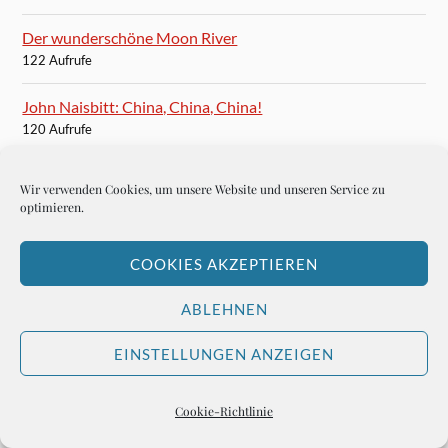
Der wunderschöne Moon River
122 Aufrufe
John Naisbitt: China, China, China!
120 Aufrufe
Astrud Gilberto singt den Bossa Nova
Wir verwenden Cookies, um unsere Website und unseren Service zu
117 Aufrufe
optimieren.
Helmut Weyhs verrücktes, phantastisches und anregendes
COOKIES AKZEPTIEREN
Haus
116 Aufrufe
ABLEHNEN
Don Alfredo, der deutsche Diktator
EINSTELLUNGEN ANZEIGEN
114 Aufrufe
Dem Professor Alzheimer seine Gasse
Cookie-Richtlinie
114 Aufrufe