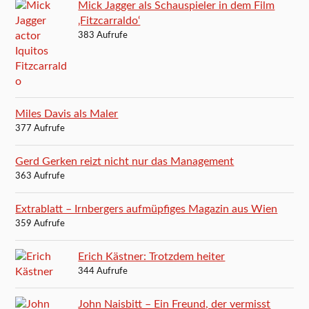
Mick Jagger als Schauspieler in dem Film
‚Fitzcarraldo‘
383 Aufrufe
Miles Davis als Maler
377 Aufrufe
Gerd Gerken reizt nicht nur das Management
363 Aufrufe
Extrablatt – Irnbergers aufmüpfiges Magazin aus Wien
359 Aufrufe
Erich Kästner: Trotzdem heiter
344 Aufrufe
John Naisbitt – Ein Freund, der vermisst