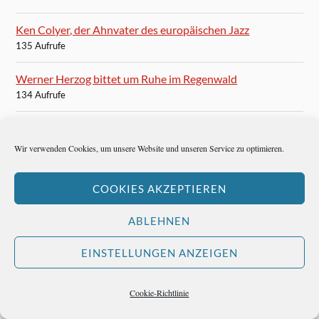
Ken Colyer, der Ahnvater des europäischen Jazz
135 Aufrufe
Werner Herzog bittet um Ruhe im Regenwald
134 Aufrufe
Teddy Stauffer: Von Berlin nach Mexiko
132 Aufrufe
Wir verwenden Cookies, um unsere Website und unseren Service zu optimieren.
Filmszenen wie aus einem Traum
COOKIES AKZEPTIEREN
129 Aufrufe
ABLEHNEN
Señor Teddy in Acapulco
129 Aufrufe
EINSTELLUNGEN ANZEIGEN
Der meistgedruckte Name aller Zeiten: Paul Julius Reuter
128 Aufrufe
Cookie-Richtlinie