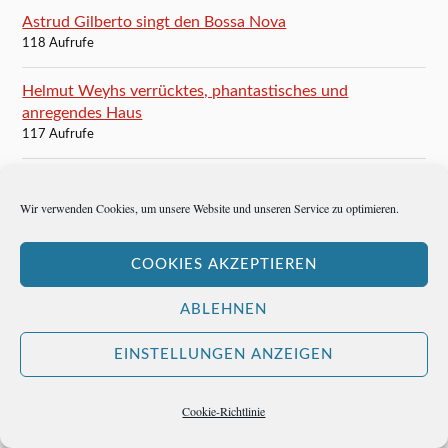
Astrud Gilberto singt den Bossa Nova
118 Aufrufe
Helmut Weyhs verrücktes, phantastisches und
anregendes Haus
117 Aufrufe
Don Alfredo, der deutsche Diktator
114 Aufrufe
Wir verwenden Cookies, um unsere Website und unseren Service zu optimieren.
Ein Münchner im Dschungel Perus
COOKIES AKZEPTIEREN
114 Aufrufe
ABLEHNEN
André Kostolany: Enjoy Life!
113 Aufrufe
EINSTELLUNGEN ANZEIGEN
Ein Schnuller vom FC Bayern München
Cookie-Richtlinie
113 Aufrufe