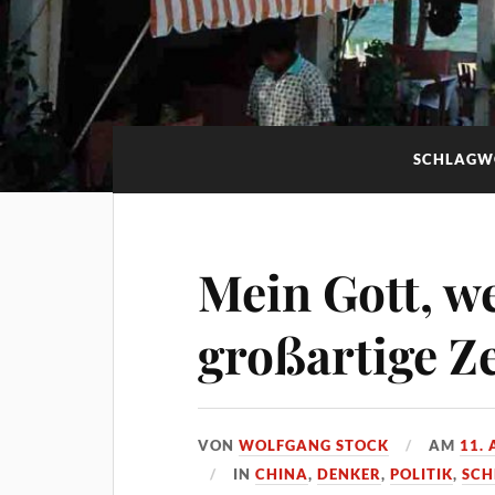
SCHLAGW
Mein Gott, w
großartige Ze
VON
WOLFGANG STOCK
AM
11. 
IN
CHINA
,
DENKER
,
POLITIK
,
SCH