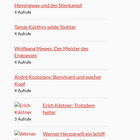
Hemingway und der Stierkampf
4 Aufrufe
Tamás Kürthys wilde Tochter
4 Aufrufe
Wolfgang Mewes: Der Meister des
Engpasses
4 Aufrufe
André Kostolany: Bonvivant und wacher
Kopf
4 Aufrufe
Erich Kästner: Trotzdem
heiter
3 Aufrufe
Werner Herzog will ein Schiff