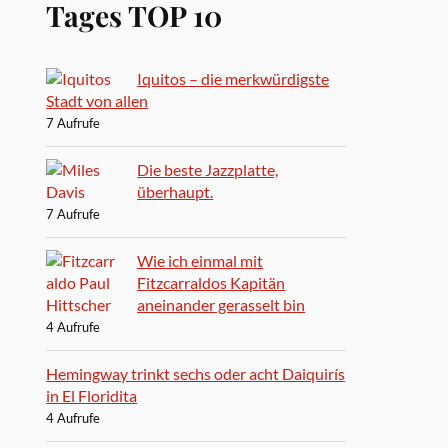
Tages TOP 10
Iquitos – die merkwürdigste
Stadt von allen
7 Aufrufe
Die beste Jazzplatte,
überhaupt.
7 Aufrufe
Wie ich einmal mit
Fitzcarraldos Kapitän
aneinander gerasselt bin
4 Aufrufe
Hemingway trinkt sechs oder acht Daiquirís
in El Floridita
4 Aufrufe