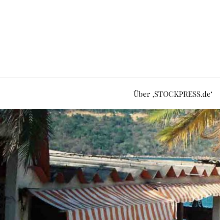
Über ‚STOCKPRESS.de‘