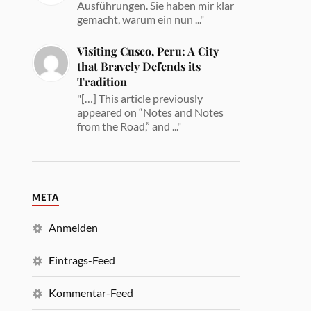
Ausführungen. Sie haben mir klar
gemacht, warum ein nun ..."
Visiting Cusco, Peru: A City
that Bravely Defends its
Tradition
"[…] This article previously
appeared on “Notes and Notes
from the Road,” and ..."
META
Anmelden
Eintrags-Feed
Kommentar-Feed