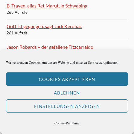
B. Traven, alias Ret Marut, in Schwabing
265 Aufrufe
Gott ist gegangen, sagt Jack Kerouac
261 Aufrufe
Jason Robards – der gefallene Fitzcarraldo
254 Aufrufe
Wir verwenden Cookies, um unsere Website und unseren Service zu optimieren.
Management by Objectives – der humane
Unternehmenserfolg
COOKIES AKZEPTIEREN
250 Aufrufe
ABLEHNEN
Die Löhn Methode macht weniger Stress
247 Aufrufe
EINSTELLUNGEN ANZEIGEN
Johannes Gross, der Aphoristiker der
Überlegenheit
Cookie-Richtlinie
246 Aufrufe