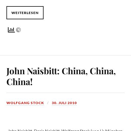
WEITERLESEN
John Naisbitt: China, China,
China!
WOLFGANG STOCK
30. JULI 2010
John Naisbitt, Doris Naisbitt, Wolfgang Stock (v.r.n.l.); München,