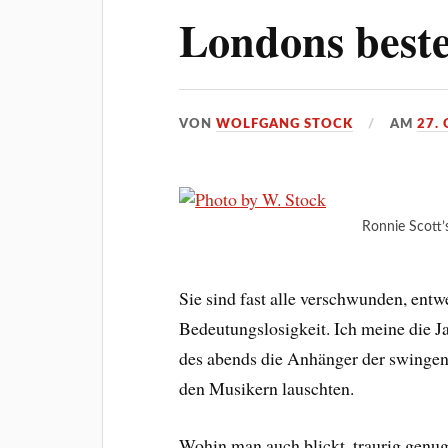
Londons best
VON
WOLFGANG STOCK
AM
27.
Ronnie Scott’
Sie sind fast alle verschwunden, entw
Bedeutungslosigkeit. Ich meine die Ja
des abends die Anhänger der swingen
den Musikern lauschten.
Wohin man auch blickt, traurig genug,