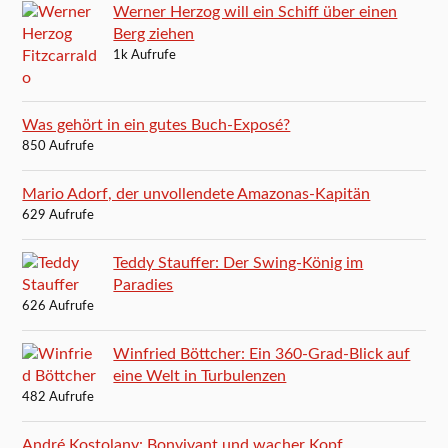
Werner Herzog will ein Schiff über einen
Berg ziehen
1k Aufrufe
Was gehört in ein gutes Buch-Exposé?
850 Aufrufe
Mario Adorf, der unvollendete Amazonas-Kapitän
629 Aufrufe
Teddy Stauffer: Der Swing-König im
Paradies
626 Aufrufe
Winfried Böttcher: Ein 360-Grad-Blick auf
eine Welt in Turbulenzen
482 Aufrufe
André Kostolany: Bonvivant und wacher Kopf