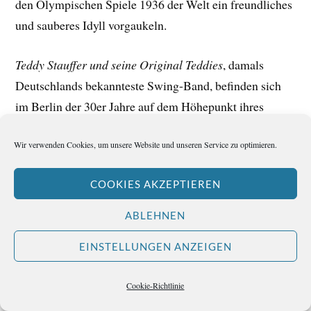
den Olympischen Spiele 1936 der Welt ein freundliches
und sauberes Idyll vorgaukeln.
Teddy Stauffer und seine Original Teddies
, damals
Deutschlands bekannteste Swing-Band, befinden sich
im Berlin der 30er Jahre auf dem Höhepunkt ihres
Ruhms. Doch nach 1936 nimmt die Pression zu. Die
Wir verwenden Cookies, um unsere Website und unseren Service zu optimieren.
Nazis verachten die Musik aus Amerika, seit 1935 darf
Jazz nicht mehr im deutschen Rundfunk gespielt werden
COOKIES AKZEPTIEREN
und nun werden auch öffentliche Auftritte schwieriger.
ABLEHNEN
Der 73-Jährige führt mich auf die Veranda seiner
EINSTELLUNGEN ANZEIGEN
Turmvilla in Acapulco, so als müsste er nach frischer
Luft schnappen. Im November 1982 bin ich zu Besuch
Cookie-Richtlinie
bei Teddy Stauffer in Mexiko, seiner neuen Heimat, und