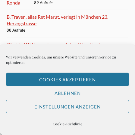
89 Aufrufe
B. Traven, alias Ret Marut, verlegt in München 23,
Herzogstrasse
88 Aufrufe
Winfried Böttcher: Europas Zukunft liegt in der
Regionalisierung
Wir verwenden Cookies, um unsere Website und unseren Service zu
86 Aufrufe
optimieren.
Mario Vargas Llosa: Ein ziemlich verspäteter
Nobelpreis
COOKIES AKZEPTIEREN
84 Aufrufe
ABLEHNEN
Ernest Hemingway besucht San Gaetano und ist glücklich
84 Aufrufe
EINSTELLUNGEN ANZEIGEN
Ernest Hemingway schreibt Caorle unsterblich
Cookie-Richtlinie
83 Aufrufe