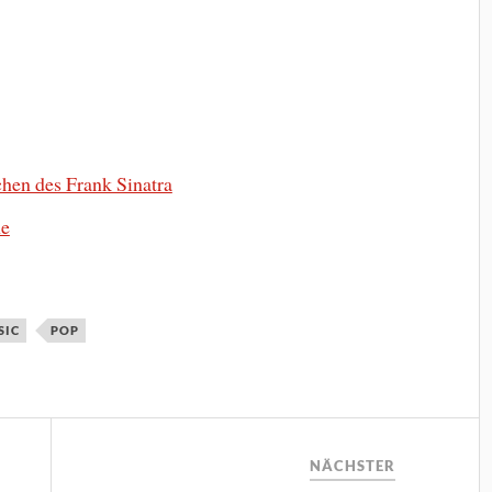
chen des Frank Sinatra
ne
SIC
POP
NÄCHSTER