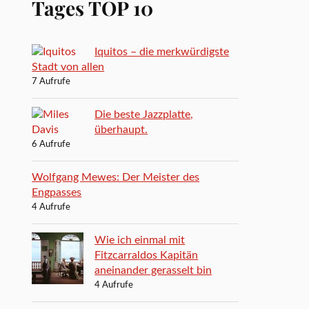
Tages TOP 10
Iquitos – die merkwürdigste
Stadt von allen
7 Aufrufe
Die beste Jazzplatte,
überhaupt.
6 Aufrufe
Wolfgang Mewes: Der Meister des
Engpasses
4 Aufrufe
Wie ich einmal mit
Fitzcarraldos Kapitän
aneinander gerasselt bin
4 Aufrufe