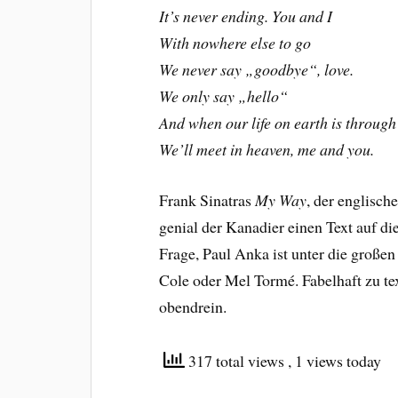
It’s never ending. You and I
With nowhere else to go
We never say „goodbye“, love.
We only say „hello“
And when our life on earth is through
We’ll meet in heaven, me and you.
Frank Sinatras
My Way
, der englisch
genial der Kanadier einen Text auf d
Frage, Paul Anka ist unter die große
Cole oder Mel Tormé. Fabelhaft zu t
obendrein.
317 total views
, 1 views today