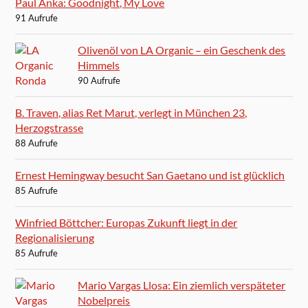
Paul Anka: Goodnight, My Love
91 Aufrufe
Olivenöl von LA Organic – ein Geschenk des
Himmels
90 Aufrufe
B. Traven, alias Ret Marut, verlegt in München 23,
Herzogstrasse
88 Aufrufe
Ernest Hemingway besucht San Gaetano und ist glücklich
85 Aufrufe
Winfried Böttcher: Europas Zukunft liegt in der
Regionalisierung
85 Aufrufe
Mario Vargas Llosa: Ein ziemlich verspäteter
Nobelpreis