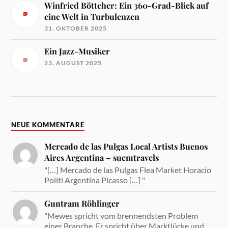
Winfried Böttcher: Ein 360-Grad-Blick auf
eine Welt in Turbulenzen
31. OKTOBER 2025
Ein Jazz-Musiker
23. AUGUST 2025
NEUE KOMMENTARE
Mercado de las Pulgas Local Artists Buenos
Aires Argentina – suemtravels
"[…] Mercado de las Pulgas Flea Market Horacio
Politi Argentina Picasso […] "
Guntram Röhlinger
"Mewes spricht vom brennendsten Problem
einer Branche. Er spricht über Marktlücke und