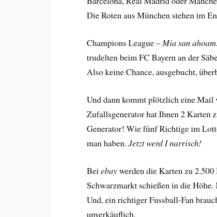
Barcelona, Real Madrid oder Manchest
Die Roten aus München stehen im En
Champions League –
Mia san ahoam
trudelten beim FC Bayern an der Säbe
Also keine Chance, ausgebucht, über
Und dann kommt plötzlich eine Mail 
Zufallsgenerator hat Ihnen 2 Karten z
Generator! Wie fünf Richtige im Lot
man haben.
Jetzt werd I narrisch!
Bei
ebay
werden die Karten zu 2.500 
Schwarzmarkt schießen in die Höhe. M
Und, ein richtiger Fussball-Fan brauc
unverkäuflich.