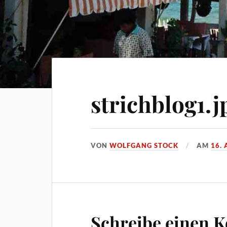
strichblog1.j
VON
WOLFGANG STOCK
AM
16. 
Schreibe einen 