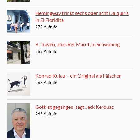
Hemingway trinkt sechs oder acht Daiquirís
in El Floridita
279 Aufrufe
B. Traven, alias Ret Marut, in Schwabing
267 Aufrufe
Konrad Kujau – ein Original als Fälscher
265 Aufrufe
Gott ist gegangen, sagt Jack Kerouac
263 Aufrufe