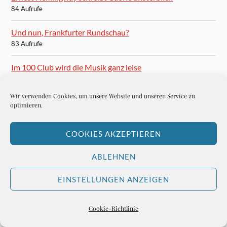
84 Aufrufe
Und nun, Frankfurter Rundschau?
83 Aufrufe
Im 100 Club wird die Musik ganz leise
82 Aufrufe
Wir verwenden Cookies, um unsere Website und unseren Service zu
Karten für das Finale der Champions League in München
optimieren.
81 Aufrufe
COOKIES AKZEPTIEREN
ABLEHNEN
BLOGROLL
EINSTELLUNGEN ANZEIGEN
Autoren-Brief
Cookie-Richtlinie
Hemingways Welt