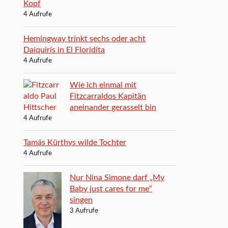
Kopf
4 Aufrufe
Hemingway trinkt sechs oder acht
Daiquirís in El Floridita
4 Aufrufe
Wie ich einmal mit
Fitzcarraldos Kapitän
aneinander gerasselt bin
4 Aufrufe
Tamás Kürthys wilde Tochter
4 Aufrufe
Nur Nina Simone darf „My
Baby just cares for me“
singen
3 Aufrufe